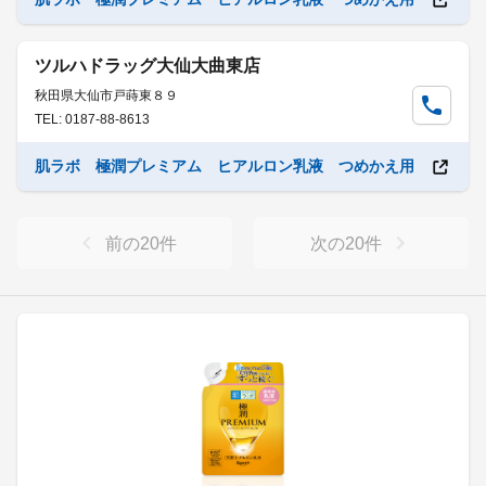
ツルハドラッグ大仙大曲東店
秋田県大仙市戸蒔東８９
TEL: 0187-88-8613
肌ラボ 極潤プレミアム ヒアルロン乳液 つめかえ用
前の
20
件
次の
20
件