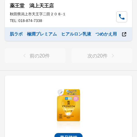
薬王堂 潟上天王店
秋田県潟上市天王字二田２０８-１
TEL: 018-874-7338
肌ラボ 極潤プレミアム ヒアルロン乳液 つめかえ用
前の
20
件
次の
20
件