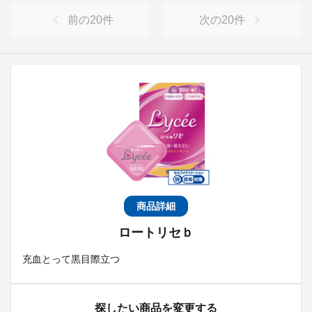
前の
20
件
次の
20
件
商品詳細
ロートリセｂ
充血とって黒目際立つ
探したい商品を変更する