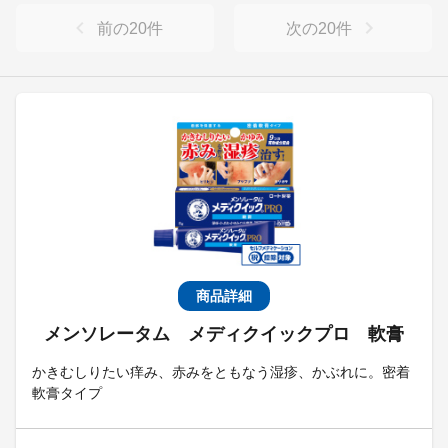
前の
20
件
次の
20
件
商品詳細
メンソレータム メディクイックプロ 軟膏
かきむしりたい痒み、赤みをともなう湿疹、かぶれに。密着
軟膏タイプ