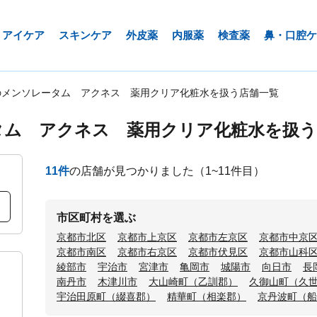
アイケア
スキンケア
外皮薬
内服薬
検査薬
鼻・口腔ケ
のメンソレータム アクネス 薬用クリア化粧水を扱う店舗一覧
タム アクネス 薬用クリア化粧水を扱う
11
件
の店舗が見つかりました
（1~11件目）
市区町村を選ぶ
京都市北区
京都市上京区
京都市左京区
京都市中京
京都市南区
京都市右京区
京都市伏見区
京都市山科
綾部市
宇治市
宮津市
亀岡市
城陽市
向日市
長
南丹市
木津川市
大山崎町（乙訓郡）
久御山町（久
宇治田原町（綴喜郡）
精華町（相楽郡）
京丹波町（船