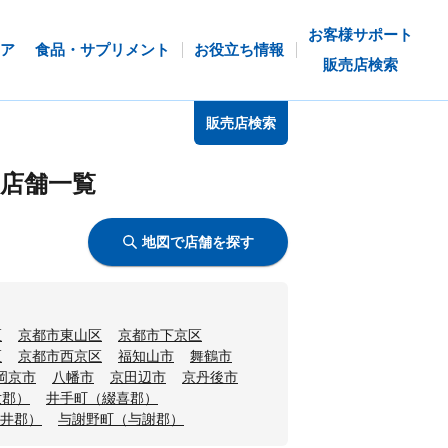
お客様サポート
ア
食品・サプリメント
お役立ち情報
販売店検索
販売店検索
店舗一覧
地図で店舗を探す
区
京都市東山区
京都市下京区
区
京都市西京区
福知山市
舞鶴市
岡京市
八幡市
京田辺市
京丹後市
世郡）
井手町（綴喜郡）
井郡）
与謝野町（与謝郡）