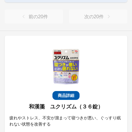
前の
20
件
次の
20
件
商品詳細
和漢箋 ユクリズム（３６錠）
疲れやストレス、不安が溜まって寝つきが悪い、ぐっすり眠
れない状態を改善する