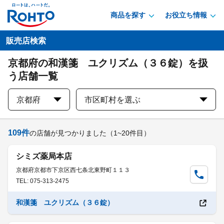
商品を探す
お役立ち情報
販売店検索
京都府の和漢箋 ユクリズム（３６錠）を扱
う店舗一覧
京都府
市区町村を選ぶ
109
件
の店舗が見つかりました
（1~20件目）
シミズ薬局本店
京都府京都市下京区西七条北東野町１１３
TEL: 075-313-2475
和漢箋 ユクリズム（３６錠）