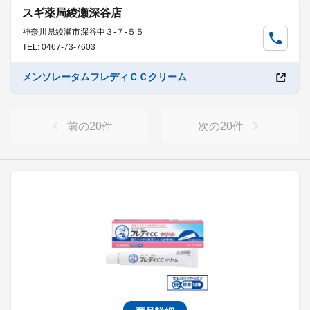
スギ薬局綾瀬深谷店
神奈川県綾瀬市深谷中３-７-５５
TEL: 0467-73-7603
メンソレータムフレディＣＣクリーム
前の
20
件
次の
20
件