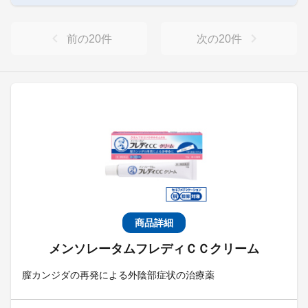
前の
20
件
次の
20
件
商品詳細
メンソレータムフレディＣＣクリーム
膣カンジダの再発による外陰部症状の治療薬