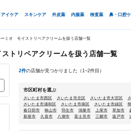
アイケア
スキンケア
外皮薬
内服薬
検査薬
鼻・口腔ケ
ルーミオ モイストリペアクリームを扱う店舗一覧
イストリペアクリームを扱う店舗一覧
2
件
の店舗が見つかりました
（1~2件目）
市区町村を選ぶ
さいたま市西区
さいたま市北区
さいたま市大宮区
さいたま市浦和区
さいたま市南区
さいたま市緑区
春日部市
狭山市
羽生市
鴻巣市
上尾市
草加市
新座市
久喜市
八潮市
富士見市
三郷市
坂戸市