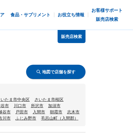
お客様サポート
ア
食品・サプリメント
お役立ち情報
販売店検索
販売店検索
地図で店舗を探す
さいたま市中央区
さいたま市桜区
熊谷市
川口市
所沢市
加須市
越谷市
戸田市
入間市
朝霞市
志木市
吉川市
ふじみ野市
毛呂山町（入間郡）