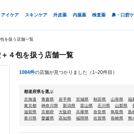
アイケア
スキンケア
外皮薬
内服薬
検査薬
鼻・口腔ケ
包を扱う店舗一覧
錠＋４包を扱う店舗一覧
1084
件
の店舗が見つかりました
（1~20件目）
都道府県を選ぶ
北海道
青森県
岩手県
宮城県
秋田県
山形県
福
東京都
神奈川県
新潟県
富山県
石川県
山梨県
滋賀県
京都府
大阪府
兵庫県
奈良県
鳥取県
島
香川県
愛媛県
高知県
福岡県
佐賀県
長崎県
熊