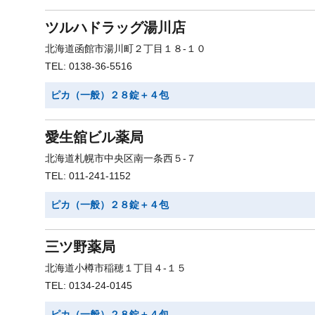
ツルハドラッグ湯川店
北海道函館市湯川町２丁目１８-１０
TEL: 0138-36-5516
ピカ（一般）２８錠＋４包
愛生舘ビル薬局
北海道札幌市中央区南一条西５-７
TEL: 011-241-1152
ピカ（一般）２８錠＋４包
三ツ野薬局
北海道小樽市稲穂１丁目４-１５
TEL: 0134-24-0145
ピカ（一般）２８錠＋４包