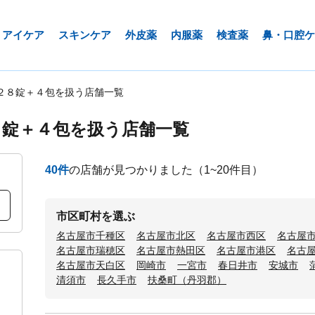
アイケア
スキンケア
外皮薬
内服薬
検査薬
鼻・口腔ケ
２８錠＋４包を扱う店舗一覧
８錠＋４包を扱う店舗一覧
40
件
の店舗が見つかりました
（1~20件目）
市区町村を選ぶ
名古屋市千種区
名古屋市北区
名古屋市西区
名古屋
名古屋市瑞穂区
名古屋市熱田区
名古屋市港区
名古
名古屋市天白区
岡崎市
一宮市
春日井市
安城市
清須市
長久手市
扶桑町（丹羽郡）