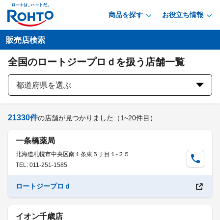
商品を探す
お役立ち情報
販売店検索
全国のロートジープロｄを扱う店舗一覧
都道府県を選ぶ
21330
件
の店舗が見つかりました
（1~20件目）
一条橋薬局
北海道札幌市中央区南１条東５丁目１-２５
TEL: 011-251-1585
ロートジープロｄ
イオン千歳店