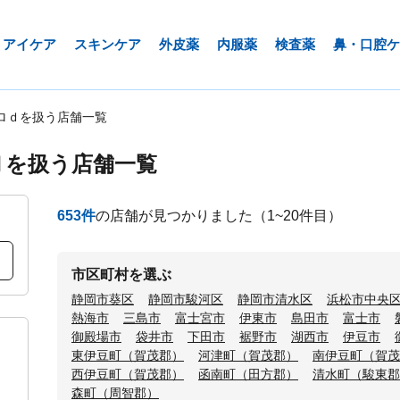
アイケア
スキンケア
外皮薬
内服薬
検査薬
鼻・口腔ケ
ロｄを扱う店舗一覧
ｄを扱う店舗一覧
653
件
の店舗が見つかりました
（1~20件目）
市区町村を選ぶ
静岡市葵区
静岡市駿河区
静岡市清水区
浜松市中央
熱海市
三島市
富士宮市
伊東市
島田市
富士市
御殿場市
袋井市
下田市
裾野市
湖西市
伊豆市
東伊豆町（賀茂郡）
河津町（賀茂郡）
南伊豆町（賀茂
西伊豆町（賀茂郡）
函南町（田方郡）
清水町（駿東郡
森町（周智郡）