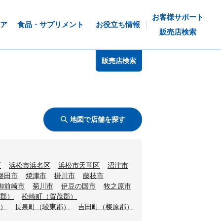
お客様サポート
ア
食品・サプリメント
お役立ち情報
販売店検索
販売店検索
地図で店舗を探す
区
浜松市浜名区
浜松市天竜区
沼津市
磐田市
焼津市
掛川市
藤枝市
御前崎市
菊川市
伊豆の国市
牧之原市
郡）
松崎町（賀茂郡）
）
長泉町（駿東郡）
吉田町（榛原郡）