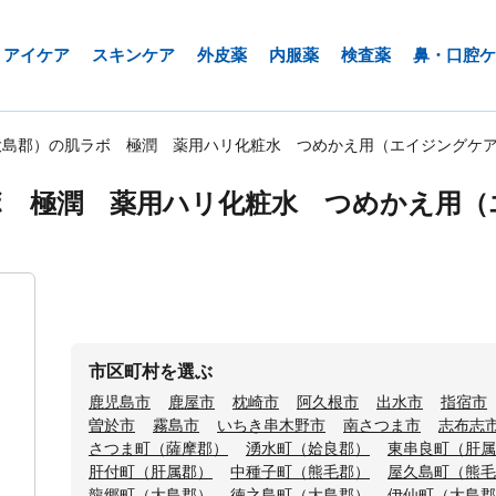
アイケア
スキンケア
外皮薬
内服薬
検査薬
鼻・口腔ケ
大島郡）の肌ラボ 極潤 薬用ハリ化粧水 つめかえ用（エイジングケ
ボ 極潤 薬用ハリ化粧水 つめかえ用（
市区町村を選ぶ
鹿児島市
鹿屋市
枕崎市
阿久根市
出水市
指宿市
曽於市
霧島市
いちき串木野市
南さつま市
志布志
さつま町（薩摩郡）
湧水町（姶良郡）
東串良町（肝属
肝付町（肝属郡）
中種子町（熊毛郡）
屋久島町（熊毛
龍郷町（大島郡）
徳之島町（大島郡）
伊仙町（大島郡