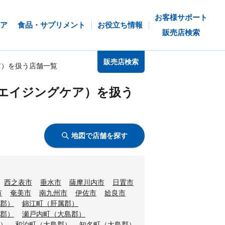
お客様サポート
ア
食品・サプリメント
お役立ち情報
販売店検索
販売店検索
ア）を扱う店舗一覧
エイジングケア）を扱う
地図で店舗を探す
西之表市
垂水市
薩摩川内市
日置市
市
奄美市
南九州市
伊佐市
姶良市
郡）
錦江町（肝属郡）
郡）
瀬戸内町（大島郡）
）
和泊町（大島郡）
知名町（大島郡）