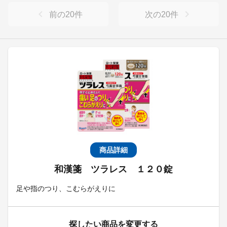
前の
20
件
次の
20
件
商品詳細
和漢箋 ツラレス １２０錠
足や指のつり、こむらがえりに
探したい商品を変更する