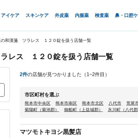
アイケア
スキンケア
外皮薬
内服薬
検査薬
鼻・口腔ケ
区の和漢箋 ツラレス １２０錠を扱う店舗一覧
ツラレス １２０錠を扱う店舗一覧
2
件
の店舗が見つかりました
（1~2件目）
市区町村を選ぶ
熊本市中央区
熊本市南区
熊本市北区
八代市
荒尾
菊陽町（菊池郡）
御船町（上益城郡）
氷川町（八代郡
マツモトキヨシ黒髪店