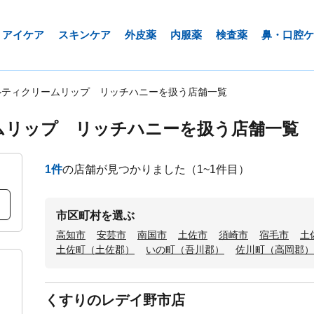
アイケア
スキンケア
外皮薬
内服薬
検査薬
鼻・口腔ケ
ルティクリームリップ リッチハニーを扱う店舗一覧
ムリップ リッチハニーを扱う店舗一覧
1
件
の店舗が見つかりました
（1~1件目）
市区町村を選ぶ
高知市
安芸市
南国市
土佐市
須崎市
宿毛市
土
土佐町（土佐郡）
いの町（吾川郡）
佐川町（高岡郡）
くすりのレデイ野市店