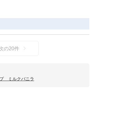
次の
20
件
プ ミルクバニラ