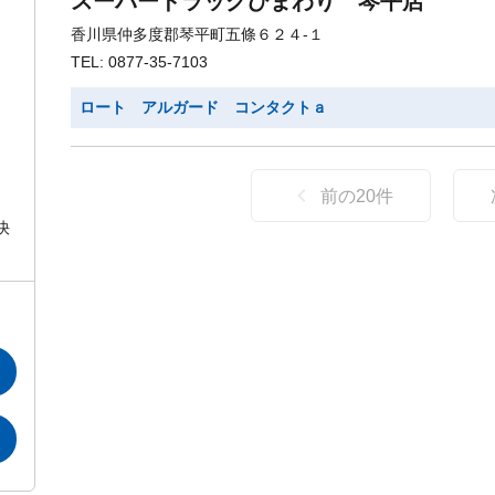
スーパードラッグひまわり 琴平店
香川県仲多度郡琴平町五條６２４-１
TEL: 0877-35-7103
ロート アルガード コンタクトａ
前の
20
件
快