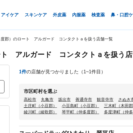
アイケア
スキンケア
外皮薬
内服薬
検査薬
鼻・口腔ケ
多度郡）のロート アルガード コンタクトａを扱う店舗一覧
ート アルガード コンタクトａを扱う店
1
件
の店舗が見つかりました
（1~1件目）
市区町村を選ぶ
高松市
丸亀市
坂出市
善通寺市
観音寺市
さぬき
土庄町（小豆郡）
小豆島町（小豆郡）
三木町（木田郡
綾川町（綾歌郡）
琴平町（仲多度郡）
多度津町（仲多