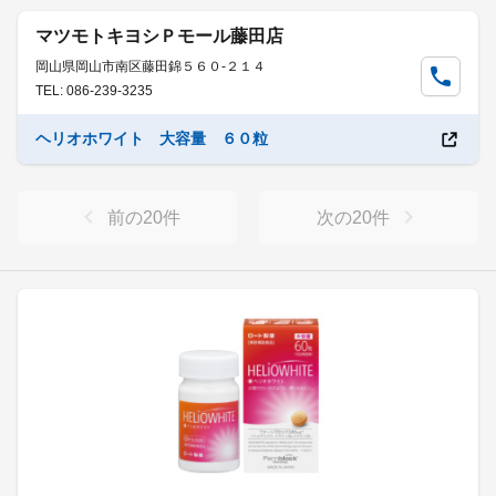
マツモトキヨシＰモール藤田店
岡山県岡山市南区藤田錦５６０-２１４
TEL: 086-239-3235
ヘリオホワイト 大容量 ６０粒
前の
20
件
次の
20
件