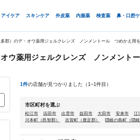
アイケア
スキンケア
外皮薬
内服薬
検査薬
鼻・口腔ケ
仁多郡）のデ・オウ薬用ジェルクレンズ ノンメントール つめかえ用
・オウ薬用ジェルクレンズ ノンメント
1
件
の店舗が見つかりました
（1~1件目）
市区町村を選ぶ
松江市
浜田市
出雲市
益田市
大田市
安来市
江
川本町（邑智郡）
吉賀町（鹿足郡）
隠岐の島町（隠岐