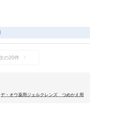
用
次の
20
件
デ・オウ薬用ジェルクレンズ つめかえ用