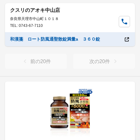
クスリのアオキ中山店
奈良県天理市中山町１０１８
TEL: 0743-67-7110
和漢箋 ロート防風通聖散錠満量a ３６０錠
前の
20
件
次の
20
件