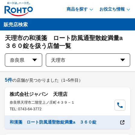
商品を探す
お役立ち情報
販売店検索
天理市の和漢箋 ロート防風通聖散錠満量a
３６０錠を扱う店舗一覧
奈良県
天理市
5
件
の店舗が見つかりました
（1~5件目）
株式会社ジャパン 天理店
奈良県天理市二階堂上ノ庄町４３９－１
TEL: 0743-64-3772
和漢箋 ロート防風通聖散錠満量a ３６０錠