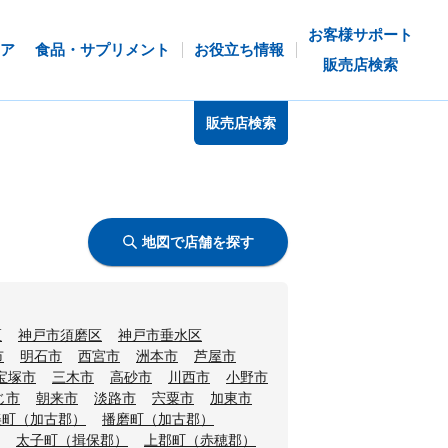
お客様サポート
ア
食品・サプリメント
お役立ち情報
販売店検索
販売店検索
地図で店舗を探す
区
神戸市須磨区
神戸市垂水区
市
明石市
西宮市
洲本市
芦屋市
宝塚市
三木市
高砂市
川西市
小野市
じ市
朝来市
淡路市
宍粟市
加東市
美町（加古郡）
播磨町（加古郡）
太子町（揖保郡）
上郡町（赤穂郡）