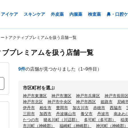
アイケア
スキンケア
外皮薬
内服薬
検査薬
鼻・口腔ケ
ロートアクティブプレミアムを扱う店舗一覧
ィブプレミアムを扱う店舗一覧
9
件
の店舗が見つかりました
（1~9件目）
市区町村を選ぶ
神戸市東灘区
神戸市灘区
神戸市兵庫区
神戸市長田
神戸市北区
神戸市中央区
神戸市西区
姫路市
尼崎
伊丹市
相生市
豊岡市
加古川市
赤穂市
西脇市
三田市
加西市
丹波篠山市
養父市
丹波市
南あわ
たつの市
猪名川町（川辺郡）
多可町（多可郡）
稲
市川町（神崎郡）
福崎町（神崎郡）
神河町（神崎郡）