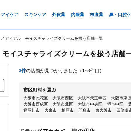
アイケア
スキンケア
外皮薬
内服薬
検査薬
鼻・口腔ケ
ロメディアル モイスチャライズクリームを扱う店舗一覧
 モイスチャライズクリームを扱う店舗
3
件
の店舗が見つかりました
（1~3件目）
市区町村を選ぶ
大阪市此花区
大阪市西区
大阪市天王寺区
大阪市東
大阪市西成区
大阪市北区
大阪市中央区
堺市中区
寝屋川市
大東市
柏原市
門真市
東大阪市
四條畷