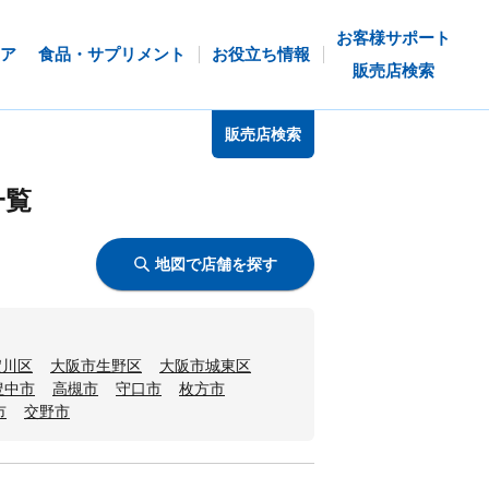
お客様サポート
ア
食品・サプリメント
お役立ち情報
販売店検索
販売店検索
一覧
地図で店舗を探す
淀川区
大阪市生野区
大阪市城東区
豊中市
高槻市
守口市
枚方市
市
交野市