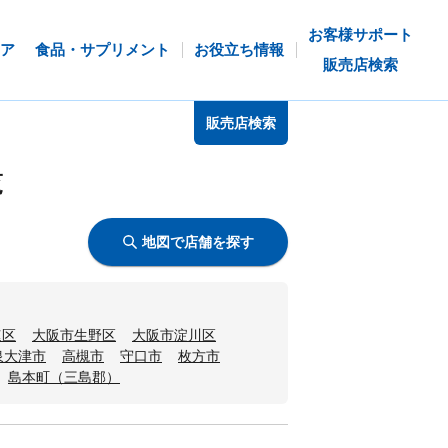
お客様サポート
ア
食品・サプリメント
お役立ち情報
販売店検索
販売店検索
覧
地図で店舗を探す
速区
大阪市生野区
大阪市淀川区
泉大津市
高槻市
守口市
枚方市
島本町（三島郡）