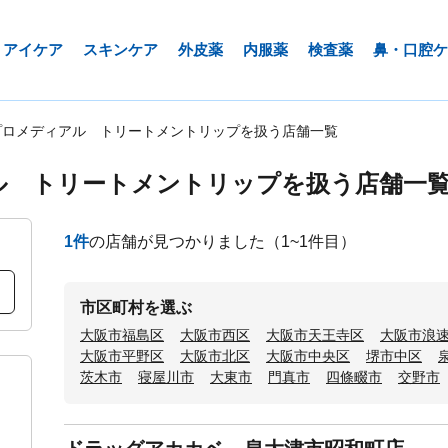
アイケア
スキンケア
外皮薬
内服薬
検査薬
鼻・口腔ケ
プロメディアル トリートメントリップを扱う店舗一覧
ル トリートメントリップを扱う店舗一
1
件
の店舗が見つかりました
（1~1件目）
市区町村を選ぶ
大阪市福島区
大阪市西区
大阪市天王寺区
大阪市浪
大阪市平野区
大阪市北区
大阪市中央区
堺市中区
茨木市
寝屋川市
大東市
門真市
四條畷市
交野市