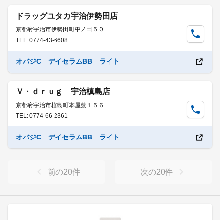
ドラッグユタカ宇治伊勢田店
京都府宇治市伊勢田町中ノ田５０
TEL: 0774-43-6608
オバジC デイセラムBB ライト
Ｖ・ｄｒｕｇ 宇治槙島店
京都府宇治市槇島町本屋敷１５６
TEL: 0774-66-2361
オバジC デイセラムBB ライト
前の
20
件
次の
20
件