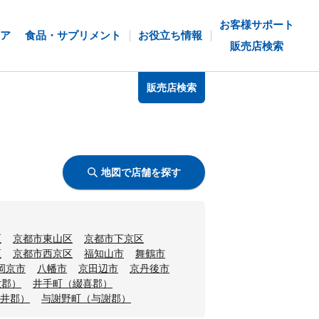
お客様サポート
ア
食品・サプリメント
お役立ち情報
販売店検索
販売店検索
地図で店舗を探す
区
京都市東山区
京都市下京区
区
京都市西京区
福知山市
舞鶴市
岡京市
八幡市
京田辺市
京丹後市
世郡）
井手町（綴喜郡）
井郡）
与謝野町（与謝郡）