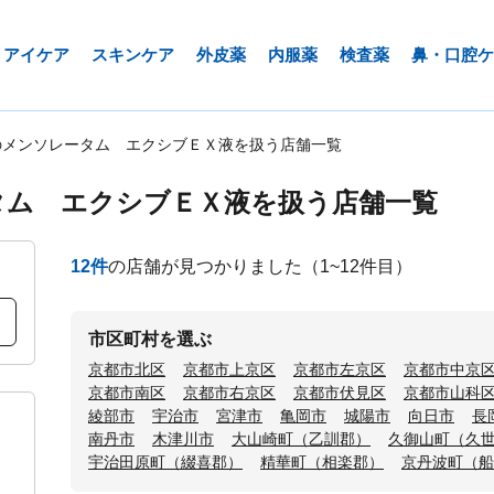
アイケア
スキンケア
外皮薬
内服薬
検査薬
鼻・口腔ケ
のメンソレータム エクシブＥＸ液を扱う店舗一覧
タム エクシブＥＸ液を扱う店舗一覧
12
件
の店舗が見つかりました
（1~12件目）
市区町村を選ぶ
京都市北区
京都市上京区
京都市左京区
京都市中京
京都市南区
京都市右京区
京都市伏見区
京都市山科
綾部市
宇治市
宮津市
亀岡市
城陽市
向日市
長
南丹市
木津川市
大山崎町（乙訓郡）
久御山町（久
宇治田原町（綴喜郡）
精華町（相楽郡）
京丹波町（船