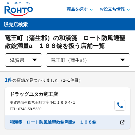
商品を探す
お役立ち情報
販売店検索
竜王町（蒲生郡）の和漢箋 ロート防風通聖
散錠満量a １６８錠を扱う店舗一覧
滋賀県
竜王町（蒲生郡）
1
件
の店舗が見つかりました
（1~1件目）
ドラッグユタカ竜王店
滋賀県蒲生郡竜王町大字小口１６６４-１
TEL: 0748-58-5330
和漢箋 ロート防風通聖散錠満量a １６８錠