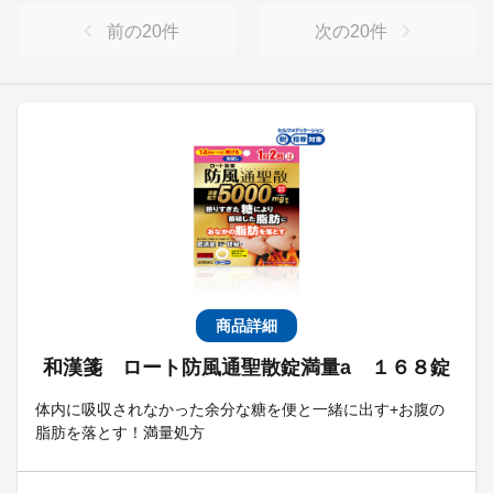
前の
20
件
次の
20
件
商品詳細
和漢箋 ロート防風通聖散錠満量a １６８錠
体内に吸収されなかった余分な糖を便と一緒に出す+お腹の
脂肪を落とす！満量処方