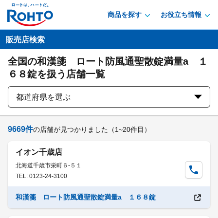
商品を探す
お役立ち情報
販売店検索
全国の和漢箋 ロート防風通聖散錠満量a １
６８錠を扱う店舗一覧
都道府県を選ぶ
9669
件
の店舗が見つかりました
（1~20件目）
イオン千歳店
北海道千歳市栄町６-５１
TEL: 0123-24-3100
和漢箋 ロート防風通聖散錠満量a １６８錠