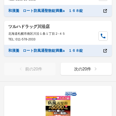
和漢箋 ロート防風通聖散錠満量a １６８錠
ツルハドラッグ川沿店
北海道札幌市南区川沿１条１丁目２-４５
TEL: 011-578-2033
和漢箋 ロート防風通聖散錠満量a １６８錠
前の
20
件
次の
20
件