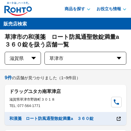
商品を探す
お役立ち情報
販売店検索
草津市の和漢箋 ロート防風通聖散錠満量a
３６０錠を扱う店舗一覧
滋賀県
草津市
9
件
の店舗が見つかりました
（1~9件目）
ドラッグユタカ南草津店
滋賀県草津市野路町３０１８
TEL: 077-564-1771
和漢箋 ロート防風通聖散錠満量a ３６０錠