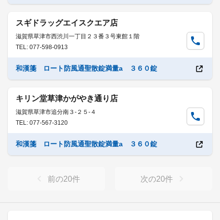
スギドラッグエイスクエア店
滋賀県草津市西渋川一丁目２３番３号東館１階
TEL: 077-598-0913
和漢箋 ロート防風通聖散錠満量a ３６０錠
キリン堂草津かがやき通り店
滋賀県草津市追分南３-２５-４
TEL: 077-567-3120
和漢箋 ロート防風通聖散錠満量a ３６０錠
前の
20
件
次の
20
件