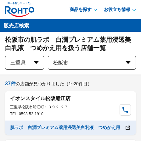
商品を探す
お役立ち情報
販売店検索
松阪市の肌ラボ 白潤プレミアム薬用浸透美
白乳液 つめかえ用を扱う店舗一覧
三重県
松阪市
37
件
の店舗が見つかりました
（1~20件目）
イオンスタイル松阪船江店
三重県松阪市船江町１３９２-２７
TEL: 0598-52-1910
肌ラボ 白潤プレミアム薬用浸透美白乳液 つめかえ用