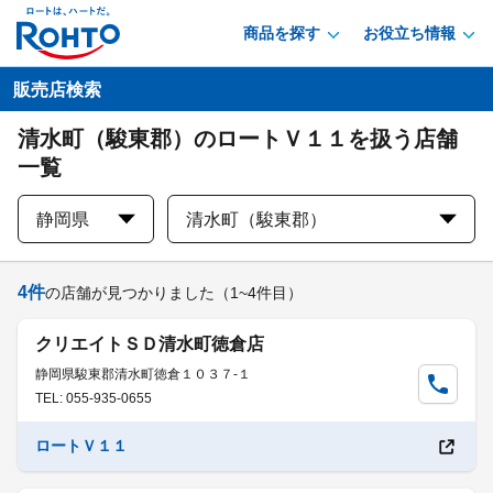
商品を探す
お役立ち情報
販売店検索
清水町（駿東郡）のロートＶ１１を扱う店舗
一覧
静岡県
清水町（駿東郡）
4
件
の店舗が見つかりました
（1~4件目）
クリエイトＳＤ清水町徳倉店
静岡県駿東郡清水町徳倉１０３７-１
TEL: 055-935-0655
ロートＶ１１