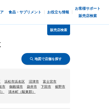
お客様サポート
ア
食品・サプリメント
お役立ち情報
販売店検索
販売店検索
覧
地図で店舗を探す
区
浜松市浜名区
沼津市
富士宮市
枝市
御殿場市
袋井市
下田市
裾野市
郡）
清水町（駿東郡）