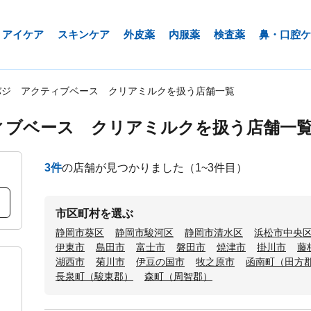
アイケア
スキンケア
外皮薬
内服薬
検査薬
鼻・口腔ケ
バジ アクティブベース クリアミルクを扱う店舗一覧
ィブベース クリアミルクを扱う店舗一
3
件
の店舗が見つかりました
（1~3件目）
市区町村を選ぶ
静岡市葵区
静岡市駿河区
静岡市清水区
浜松市中央
伊東市
島田市
富士市
磐田市
焼津市
掛川市
藤
湖西市
菊川市
伊豆の国市
牧之原市
函南町（田方
長泉町（駿東郡）
森町（周智郡）