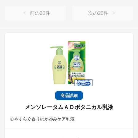
前の
20
件
次の
20
件
商品詳細
メンソレータムＡＤボタニカル乳液
心やすらぐ香りのかゆみケア乳液