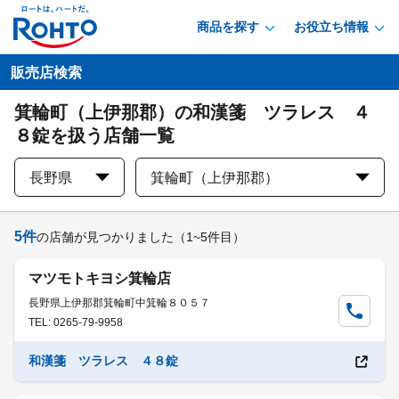
商品を探す
お役立ち情報
販売店検索
箕輪町（上伊那郡）の和漢箋 ツラレス ４
８錠を扱う店舗一覧
長野県
箕輪町（上伊那郡）
5
件
の店舗が見つかりました
（1~5件目）
マツモトキヨシ箕輪店
長野県上伊那郡箕輪町中箕輪８０５７
TEL: 0265-79-9958
和漢箋 ツラレス ４８錠