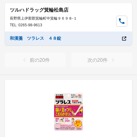
ツルハドラッグ箕輪松島店
長野県上伊那郡箕輪町中箕輪９６９８-１
TEL: 0265-98-9613
和漢箋 ツラレス ４８錠
前の
20
件
次の
20
件