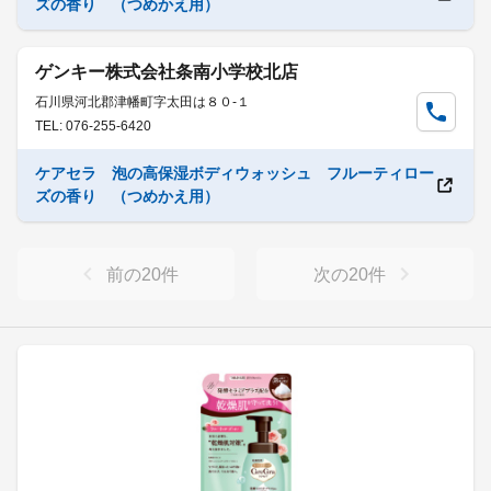
ズの香り （つめかえ用）
ゲンキー株式会社条南小学校北店
石川県河北郡津幡町字太田は８０-１
TEL: 076-255-6420
ケアセラ 泡の高保湿ボディウォッシュ フルーティロー
ズの香り （つめかえ用）
前の
20
件
次の
20
件