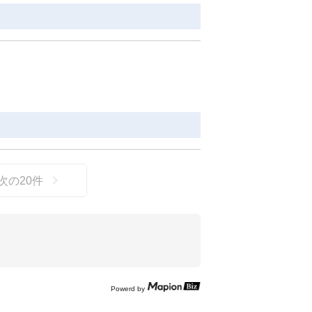
次の
20
件
Powerd by