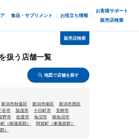
お客様サポート
ア
食品・サプリメント
お役立ち情報
販売店検索
販売店検索
を扱う店舗一覧
地図で店舗を探す
新潟市秋葉区
新潟市南区
新潟市西区
千谷市
加茂市
十日町市
見附市
賀野市
佐渡市
魚沼市
南魚沼市
上町（南蒲原郡）
阿賀町（東蒲原郡）
郡）