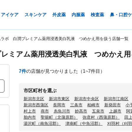
アイケア
スキンケア
外皮薬
内服薬
検査薬
鼻・口腔ケ
肌ラボ 白潤プレミアム薬用浸透美白乳液 つめかえ用を扱う店舗一覧
プレミアム薬用浸透美白乳液 つめかえ用
7
件
の店舗が見つかりました
（1~7件目）
市区町村を選ぶ
新潟市北区
新潟市東区
新潟市中央区
新潟市江南区
新潟市西蒲区
長岡市
三条市
柏崎市
新発田市
小
村上市
燕市
糸魚川市
妙高市
五泉市
上越市
阿
胎内市
聖籠町（北蒲原郡）
弥彦村（西蒲原郡）
田
湯沢町（南魚沼郡）
津南町（中魚沼郡）
刈羽村（刈羽