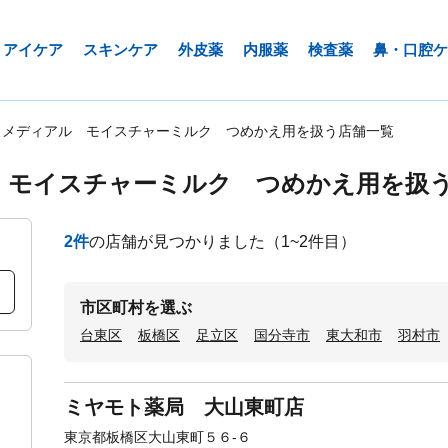
アイケア
スキンケア
外皮薬
内服薬
検査薬
鼻・口腔ケ
ロメディアル モイスチャーミルク つめかえ用を扱う店舗一覧
 モイスチャーミルク つめかえ用を扱
2
件
の店舗が見つかりました
（1~2件目）
市区町村を選ぶ
台東区
板橋区
足立区
国分寺市
東大和市
羽村市
ミヤモト薬局 大山東町店
東京都板橋区大山東町５６-６