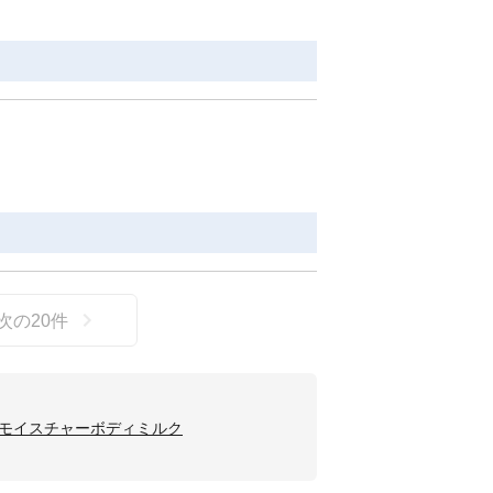
次の
20
件
モイスチャーボディミルク