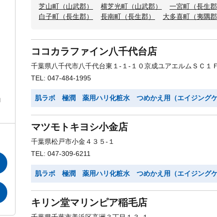
芝山町（山武郡）
横芝光町（山武郡）
一宮町（長生郡
白子町（長生郡）
長南町（長生郡）
大多喜町（夷隅郡
ココカラファイン八千代台店
千葉県八千代市八千代台東１-１-１０京成ユアエルムＳＣ１
TEL: 047-484-1995
肌ラボ 極潤 薬用ハリ化粧水 つめかえ用（エイジング
ロ
マツモトキヨシ小金店
千葉県松戸市小金４３５-１
TEL: 047-309-6211
肌ラボ 極潤 薬用ハリ化粧水 つめかえ用（エイジング
キリン堂マリンピア稲毛店