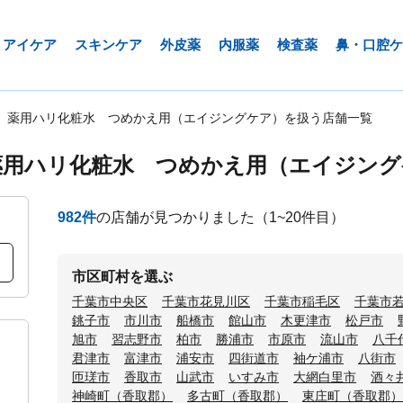
アイケア
スキンケア
外皮薬
内服薬
検査薬
鼻・口腔ケ
 薬用ハリ化粧水 つめかえ用（エイジングケア）を扱う店舗一覧
薬用ハリ化粧水 つめかえ用（エイジング
982
件
の店舗が見つかりました
（1~20件目）
市区町村を選ぶ
千葉市中央区
千葉市花見川区
千葉市稲毛区
千葉市
銚子市
市川市
船橋市
館山市
木更津市
松戸市
旭市
習志野市
柏市
勝浦市
市原市
流山市
八千
君津市
富津市
浦安市
四街道市
袖ケ浦市
八街市
匝瑳市
香取市
山武市
いすみ市
大網白里市
酒々
神崎町（香取郡）
多古町（香取郡）
東庄町（香取郡）