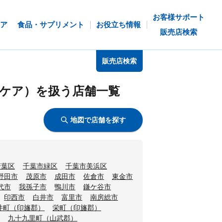
お客様サポート
ア
食品・サプリメント
お役立ち情報
販売店検索
販売店検索
ケア）を扱う店舗一覧
地図で店舗を探す
若葉区
千葉市緑区
千葉市美浜区
野田市
茂原市
成田市
佐倉市
東金市
代市
我孫子市
鴨川市
鎌ケ谷市
印西市
白井市
富里市
南房総市
井町（印旛郡）
栄町（印旛郡）
九十九里町（山武郡）