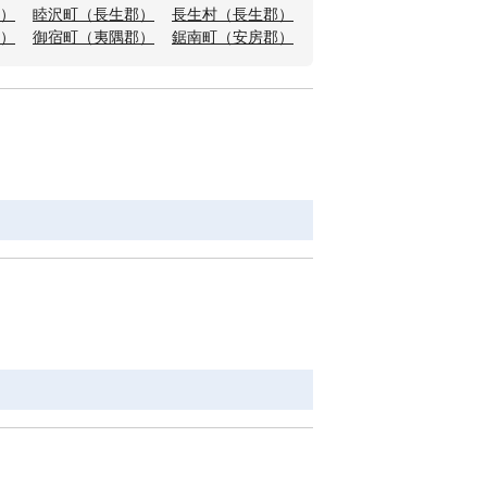
）
睦沢町（長生郡）
長生村（長生郡）
）
御宿町（夷隅郡）
鋸南町（安房郡）
Ｆ