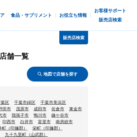
お客様サポート
ア
食品・サプリメント
お役立ち情報
販売店検索
販売店検索
店舗一覧
地図で店舗を探す
若葉区
千葉市緑区
千葉市美浜区
野田市
茂原市
成田市
佐倉市
東金市
代市
我孫子市
鴨川市
鎌ケ谷市
印西市
白井市
富里市
南房総市
井町（印旛郡）
栄町（印旛郡）
九十九里町（山武郡）