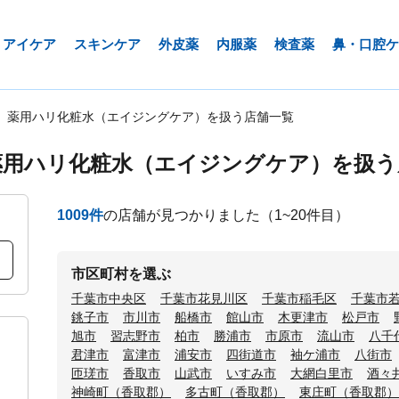
アイケア
スキンケア
外皮薬
内服薬
検査薬
鼻・口腔ケ
 薬用ハリ化粧水（エイジングケア）を扱う店舗一覧
薬用ハリ化粧水（エイジングケア）を扱う
1009
件
の店舗が見つかりました
（1~20件目）
市区町村を選ぶ
千葉市中央区
千葉市花見川区
千葉市稲毛区
千葉市
銚子市
市川市
船橋市
館山市
木更津市
松戸市
旭市
習志野市
柏市
勝浦市
市原市
流山市
八千
君津市
富津市
浦安市
四街道市
袖ケ浦市
八街市
匝瑳市
香取市
山武市
いすみ市
大網白里市
酒々
神崎町（香取郡）
多古町（香取郡）
東庄町（香取郡）