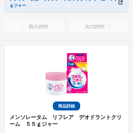
ｇジャー
前の
20
件
次の
20
件
商品詳細
メンソレータム リフレア デオドラントクリ
ーム ５５ｇジャー