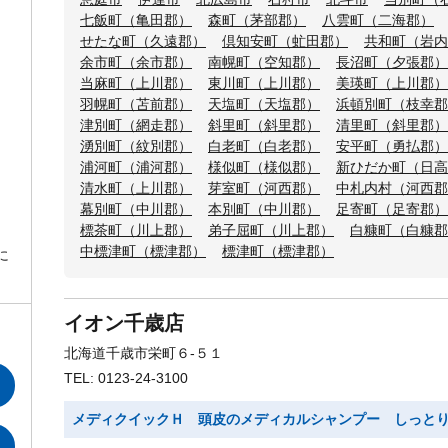
七飯町（亀田郡）
森町（茅部郡）
八雲町（二海郡）
せたな町（久遠郡）
倶知安町（虻田郡）
共和町（岩内
余市町（余市郡）
南幌町（空知郡）
長沼町（夕張郡）
当麻町（上川郡）
東川町（上川郡）
美瑛町（上川郡）
羽幌町（苫前郡）
天塩町（天塩郡）
浜頓別町（枝幸郡
津別町（網走郡）
斜里町（斜里郡）
清里町（斜里郡）
湧別町（紋別郡）
白老町（白老郡）
安平町（勇払郡）
浦河町（浦河郡）
様似町（様似郡）
新ひだか町（日高
清水町（上川郡）
芽室町（河西郡）
中札内村（河西郡
幕別町（中川郡）
本別町（中川郡）
足寄町（足寄郡）
標茶町（川上郡）
弟子屈町（川上郡）
白糠町（白糠郡
中標津町（標津郡）
標津町（標津郡）
に
イオン千歳店
北海道千歳市栄町６-５１
TEL: 0123-24-3100
メディクイックＨ 頭皮のメディカルシャンプー しっと