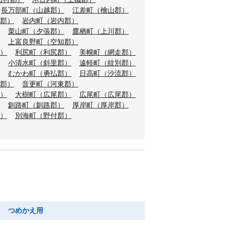
長万部町（山越郡）
江差町（檜山郡）
郡）
岩内町（岩内郡）
栗山町（夕張郡）
鷹栖町（上川郡）
上富良野町（空知郡）
）
利尻町（利尻郡）
美幌町（網走郡）
小清水町（斜里郡）
遠軽町（紋別郡）
むかわ町（勇払郡）
日高町（沙流郡）
郡）
音更町（河東郡）
）
大樹町（広尾郡）
広尾町（広尾郡）
釧路町（釧路郡）
厚岸町（厚岸郡）
）
別海町（野付郡）
り つめかえ用