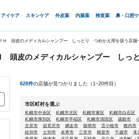
アイケア
スキンケア
外皮薬
内服薬
検査薬
鼻・口腔ケ
クＨ 頭皮のメディカルシャンプー しっとり つめかえ用を扱う店舗
Ｈ 頭皮のメディカルシャンプー しっ
628
件
の店舗が見つかりました
（1~20件目）
市区町村を選ぶ
札幌市中央区
札幌市北区
札幌市東区
札幌市白石区
札幌市厚別区
札幌市手稲区
札幌市清田区
函館市
北見市
岩見沢市
網走市
留萌市
苫小牧市
稚内市
紋別市
士別市
名寄市
三笠市
根室市
千歳市
滝
恵庭市
伊達市
北広島市
石狩市
北斗市
当別町（