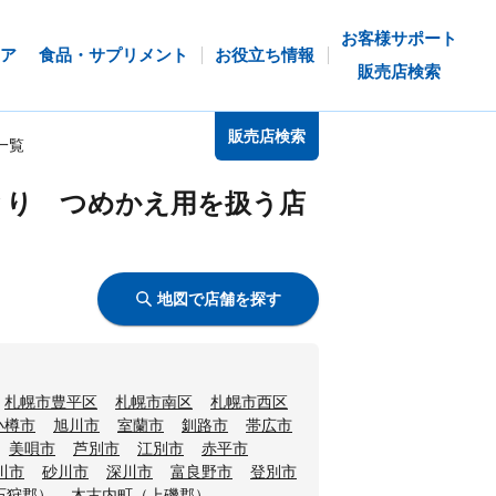
お客様サポート
ア
食品・サプリメント
お役立ち情報
販売店検索
販売店検索
一覧
とり つめかえ用を扱う店
地図で店舗を探す
札幌市豊平区
札幌市南区
札幌市西区
小樽市
旭川市
室蘭市
釧路市
帯広市
美唄市
芦別市
江別市
赤平市
川市
砂川市
深川市
富良野市
登別市
石狩郡）
木古内町（上磯郡）