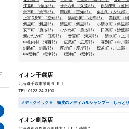
江差町（檜山郡）
せたな町（久遠郡）
倶知安町（虻田
余市町（余市郡）
南幌町（空知郡）
栗山町（夕張郡）
上富良野町（空知郡）
浜頓別町（枝幸郡）
美幌町（網
斜里町（斜里郡）
清里町（斜里郡）
小清水町（斜里郡
安平町（勇払郡）
むかわ町（勇払郡）
日高町（沙流郡
新ひだか町（日高郡）
音更町（河東郡）
清水町（上川
中札内村（河西郡）
広尾町（広尾郡）
幕別町（中川郡
釧路町（釧路郡）
厚岸町（厚岸郡）
標茶町（川上郡）
中標津町（標津郡）
標津町（標津郡）
に
イオン千歳店
北海道千歳市栄町６-５１
TEL: 0123-24-3100
メディクイックＨ 頭皮のメディカルシャンプー しっと
イオン釧路店
北海道釧路郡釧路町桂木１丁目１番地７