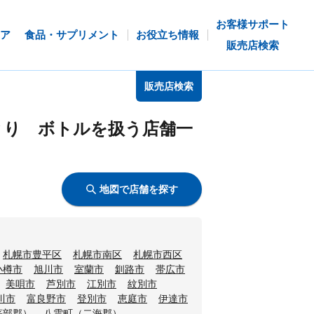
お客様サポート
ア
食品・サプリメント
お役立ち情報
販売店検索
販売店検索
とり ボトルを扱う店舗一
地図で店舗を探す
札幌市豊平区
札幌市南区
札幌市西区
小樽市
旭川市
室蘭市
釧路市
帯広市
美唄市
芦別市
江別市
紋別市
川市
富良野市
登別市
恵庭市
伊達市
茅部郡）
八雲町（二海郡）