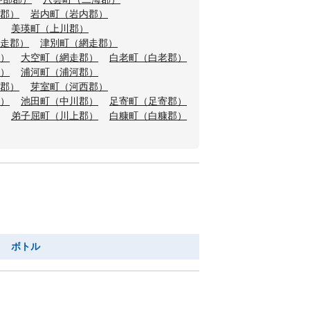
郡）
岩内町（岩内郡）
美瑛町（上川郡）
走郡）
津別町（網走郡）
）
大空町（網走郡）
白老町（白老郡）
）
浦河町（浦河郡）
郡）
芽室町（河西郡）
）
池田町（中川郡）
足寄町（足寄郡）
弟子屈町（川上郡）
白糠町（白糠郡）
り ボトル