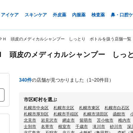
アイケア
スキンケア
外皮薬
内服薬
検査薬
鼻・口腔ケ
クＨ 頭皮のメディカルシャンプー しっとり ボトルを扱う店舗一覧
Ｈ 頭皮のメディカルシャンプー しっ
340
件
の店舗が見つかりました
（1~20件目）
市区町村を選ぶ
札幌市中央区
札幌市北区
札幌市東区
札幌市白石区
札幌市厚別区
札幌市手稲区
札幌市清田区
函館市
北見市
岩見沢市
網走市
留萌市
苫小牧市
稚内市
士別市
名寄市
根室市
千歳市
滝川市
砂川市
深
北広島市
石狩市
北斗市
七飯町（亀田郡）
森町（