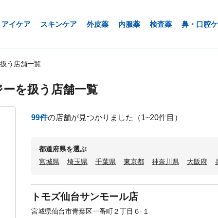
アイケア
スキンケア
外皮薬
内服薬
検査薬
鼻・口腔ケ
扱う店舗一覧
ジーを扱う店舗一覧
99
件
の店舗が見つかりました
（1~20件目）
都道府県を選ぶ
宮城県
埼玉県
千葉県
東京都
神奈川県
大阪府
トモズ仙台サンモール店
宮城県仙台市青葉区一番町２丁目６-１