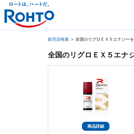
販売店検索
全国のリグロＥＸ５エナジーを
全国のリグロＥＸ５エナ
商品詳細