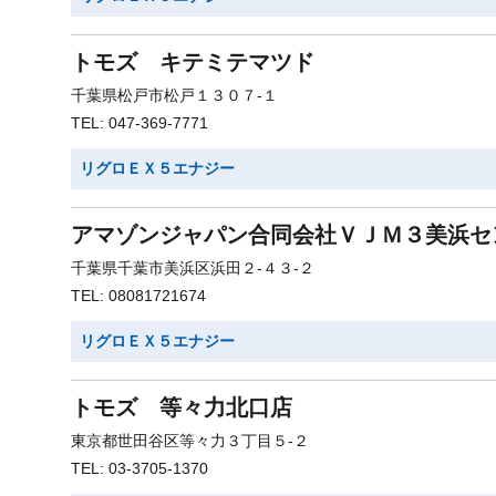
トモズ キテミテマツド
千葉県松戸市松戸１３０７-１
TEL: 047-369-7771
リグロＥＸ５エナジー
アマゾンジャパン合同会社ＶＪＭ３美浜セ
千葉県千葉市美浜区浜田２-４３-２
TEL: 08081721674
リグロＥＸ５エナジー
トモズ 等々力北口店
東京都世田谷区等々力３丁目５-２
TEL: 03-3705-1370