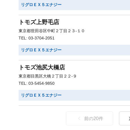
リグロＥＸ５エナジー
トモズ上野毛店
東京都世田谷区中町２丁目２３-１０
TEL: 03-3704-2051
リグロＥＸ５エナジー
トモズ池尻大橋店
東京都目黒区大橋２丁目２２-９
TEL: 03-5454-9850
リグロＥＸ５エナジー
前の
20
件