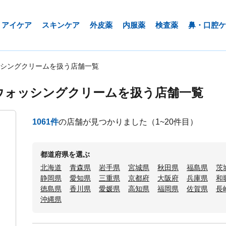
アイケア
スキンケア
外皮薬
内服薬
検査薬
鼻・口腔ケ
シングクリームを扱う店舗一覧
ウォッシングクリームを扱う店舗一覧
1061
件
の店舗が見つかりました
（1~20件目）
都道府県を選ぶ
北海道
青森県
岩手県
宮城県
秋田県
福島県
茨
静岡県
愛知県
三重県
京都府
大阪府
兵庫県
和
徳島県
香川県
愛媛県
高知県
福岡県
佐賀県
長
沖縄県