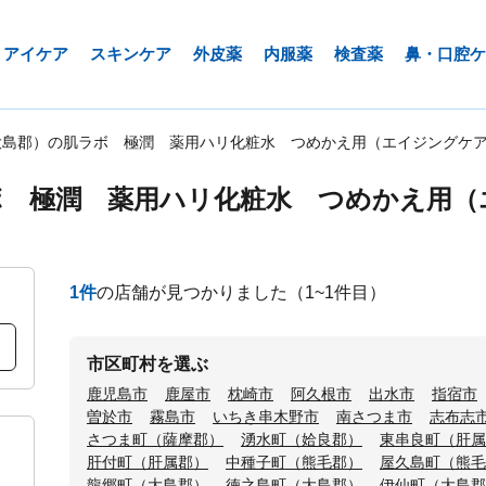
アイケア
スキンケア
外皮薬
内服薬
検査薬
鼻・口腔ケ
大島郡）の肌ラボ 極潤 薬用ハリ化粧水 つめかえ用（エイジングケ
ボ 極潤 薬用ハリ化粧水 つめかえ用（
1
件
の店舗が見つかりました
（1~1件目）
市区町村を選ぶ
鹿児島市
鹿屋市
枕崎市
阿久根市
出水市
指宿市
曽於市
霧島市
いちき串木野市
南さつま市
志布志
さつま町（薩摩郡）
湧水町（姶良郡）
東串良町（肝属
肝付町（肝属郡）
中種子町（熊毛郡）
屋久島町（熊毛
龍郷町（大島郡）
徳之島町（大島郡）
伊仙町（大島郡