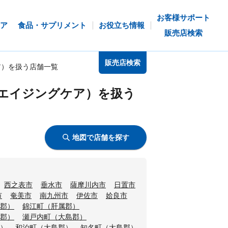
お客様サポート
ア
食品・サプリメント
お役立ち情報
販売店検索
販売店検索
ア）を扱う店舗一覧
エイジングケア）を扱う
地図で店舗を探す
西之表市
垂水市
薩摩川内市
日置市
市
奄美市
南九州市
伊佐市
姶良市
郡）
錦江町（肝属郡）
郡）
瀬戸内町（大島郡）
）
和泊町（大島郡）
知名町（大島郡）