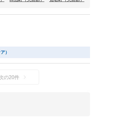
ケア）
次の
20
件