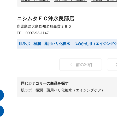
ニシムタＦＣ沖永良部店
鹿児島県大島郡知名町黒貫３９０
TEL: 0997-93-1147
肌ラボ 極潤 薬用ハリ化粧水 つめかえ用（エイジング
ロ
前の
20
件
同じカテゴリーの商品を探す
肌ラボ 極潤 薬用ハリ化粧水（エイジングケア）