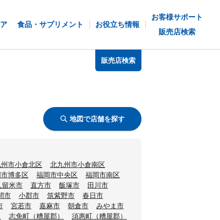
お客様サポート
ア
食品・サプリメント
お役立ち情報
販売店検索
販売店検索
地図で店舗を探す
九州市小倉北区
北九州市小倉南区
岡市博多区
福岡市中央区
福岡市南区
久留米市
直方市
飯塚市
田川市
間市
小郡市
筑紫野市
春日市
市
宮若市
嘉麻市
朝倉市
みやま市
）
志免町（糟屋郡）
須惠町（糟屋郡）