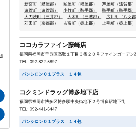
新宮町（糟屋郡）
粕屋町（糟屋郡）
芦屋町（遠賀郡）
遠賀町（遠賀郡）
小竹町（鞍手郡）
鞍手町（鞍手郡）
大刀洗町（三井郡）
大木町（三潴郡）
広川町（八女郡
苅田町（京都郡）
吉富町（築上郡）
上毛町（築上郡）
ココカラファイン藤崎店
福岡県福岡市早良区高取１丁目３番２０号ファインガーデン
成
TEL: 092-822-5897
パンシロン０１プラス １４包
コクミンドラッグ博多地下店
福岡県福岡市博多区博多駅中央街地下２号博多駅地下街
TEL: 092-441-6447
パンシロン０１プラス １４包