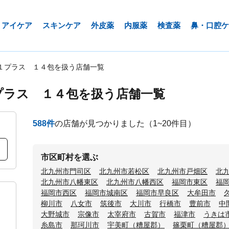
アイケア
スキンケア
外皮薬
内服薬
検査薬
鼻・口腔ケ
１プラス １４包を扱う店舗一覧
プラス １４包を扱う店舗一覧
588
件
の店舗が見つかりました
（1~20件目）
市区町村を選ぶ
北九州市門司区
北九州市若松区
北九州市戸畑区
北
北九州市八幡東区
北九州市八幡西区
福岡市東区
福
福岡市西区
福岡市城南区
福岡市早良区
大牟田市
柳川市
八女市
筑後市
大川市
行橋市
豊前市
中
大野城市
宗像市
太宰府市
古賀市
福津市
うきは
糸島市
那珂川市
宇美町（糟屋郡）
篠栗町（糟屋郡