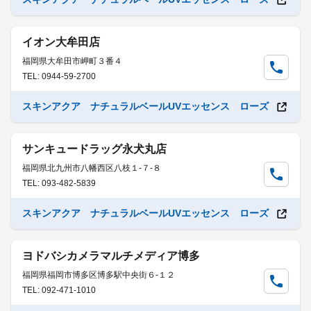
イオン大牟田店
福岡県大牟田市岬町３番４
TEL: 0944-59-2700
スキンアクア ナチュラルベールUVエッセンス ローズ
サンキュードラッグ永犬丸店
福岡県北九州市八幡西区八枝１-７-８
TEL: 093-482-5839
スキンアクア ナチュラルベールUVエッセンス ローズ
ヨドバシカメラマルチメディア博多
福岡県福岡市博多区博多駅中央街６-１２
TEL: 092-471-1010