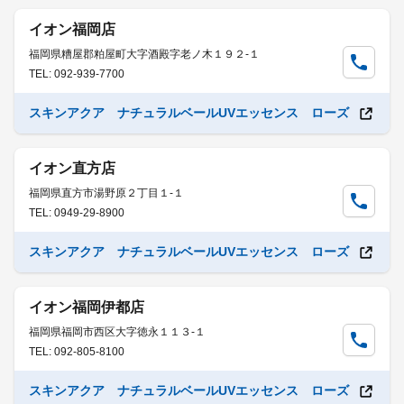
イオン福岡店
福岡県糟屋郡粕屋町大字酒殿字老ノ木１９２-１
TEL: 092-939-7700
スキンアクア ナチュラルベールUVエッセンス ローズ
イオン直方店
福岡県直方市湯野原２丁目１-１
TEL: 0949-29-8900
スキンアクア ナチュラルベールUVエッセンス ローズ
イオン福岡伊都店
福岡県福岡市西区大字徳永１１３-１
TEL: 092-805-8100
スキンアクア ナチュラルベールUVエッセンス ローズ