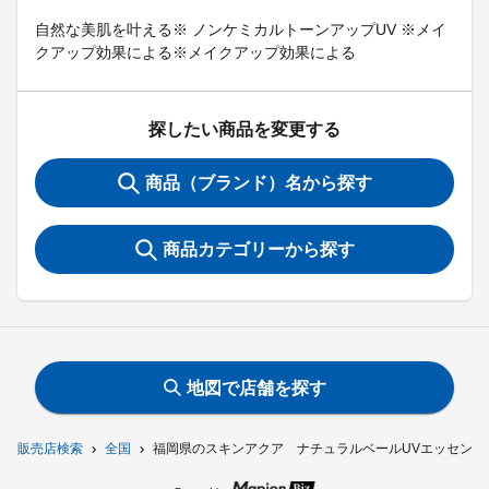
自然な美肌を叶える※ ノンケミカルトーンアップUV ※メイ
クアップ効果による※メイクアップ効果による
探したい商品を変更する
商品（ブランド）名から探す
商品カテゴリーから探す
地図で店舗を探す
販売店検索
全国
福岡県のスキンアクア ナチュラルベールUVエッセンス