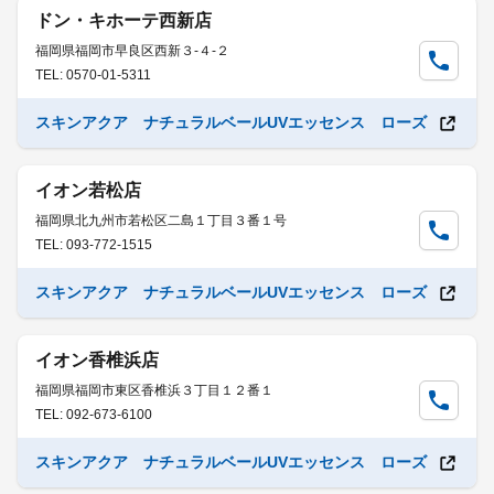
ドン・キホーテ西新店
福岡県福岡市早良区西新３-４-２
TEL: 0570-01-5311
スキンアクア ナチュラルベールUVエッセンス ローズ
イオン若松店
福岡県北九州市若松区二島１丁目３番１号
TEL: 093-772-1515
スキンアクア ナチュラルベールUVエッセンス ローズ
イオン香椎浜店
福岡県福岡市東区香椎浜３丁目１２番１
TEL: 092-673-6100
スキンアクア ナチュラルベールUVエッセンス ローズ