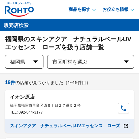
商品を探す
お役立ち情報
販売店検索
福岡県のスキンアクア ナチュラルベールUV
エッセンス ローズを扱う店舗一覧
福岡県
市区町村を選ぶ
19
件
の店舗が見つかりました
（1~19件目）
イオン原店
福岡県福岡市早良区原６丁目２７番５２号
TEL: 092-844-3177
スキンアクア ナチュラルベールUVエッセンス ローズ