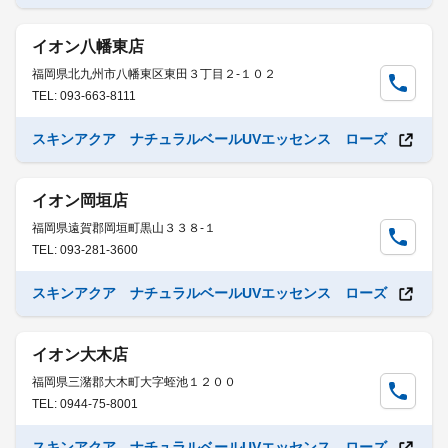
イオン八幡東店
福岡県北九州市八幡東区東田３丁目２-１０２
TEL: 093-663-8111
スキンアクア ナチュラルベールUVエッセンス ローズ
イオン岡垣店
福岡県遠賀郡岡垣町黒山３３８-１
TEL: 093-281-3600
スキンアクア ナチュラルベールUVエッセンス ローズ
イオン大木店
福岡県三潴郡大木町大字蛭池１２００
TEL: 0944-75-8001
スキンアクア ナチュラルベールUVエッセンス ローズ