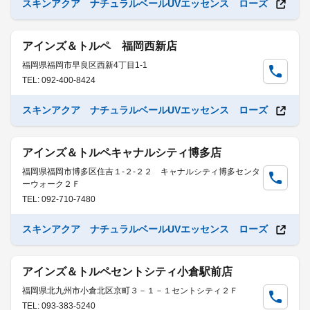
スキンアクア ナチュラルベールUVエッセンス ローズ
アインズ＆トルペ 福岡西新店
福岡県福岡市早良区西新4丁目1-1
TEL: 092-400-8424
スキンアクア ナチュラルベールUVエッセンス ローズ
アインズ＆トルペキャナルシティ博多店
福岡県福岡市博多区住吉１-２-２２ キャナルシティ博多センタ
ーウォーク２Ｆ
TEL: 092-710-7480
スキンアクア ナチュラルベールUVエッセンス ローズ
アインズ＆トルペセントシティ小倉駅前店
福岡県北九州市小倉北区京町３－１－１セントシティ２Ｆ
TEL: 093-383-5240