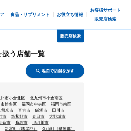
お客様サポート
ア
食品・サプリメント
お役立ち情報
販売店検索
販売店検索
を扱う店舗一覧
地図で店舗を探す
九州市小倉北区
北九州市小倉南区
岡市博多区
福岡市中央区
福岡市南区
久留米市
直方市
飯塚市
田川市
郡市
筑紫野市
春日市
大野城市
朝倉市
糸島市
那珂川市
新宮町（糟屋郡）
久山町（糟屋郡）