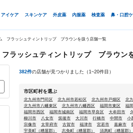
アイケア
スキンケア
外皮薬
内服薬
検査薬
鼻・口腔ケ
ム フラッシュティントリップ ブラウンを扱う店舗一覧
 フラッシュティントリップ ブラウン
382
件
の店舗が見つかりました
（1~20件目）
市区町村を選ぶ
北九州市門司区
北九州市若松区
北九州市戸畑区
北
北九州市八幡東区
北九州市八幡西区
福岡市東区
福
福岡市西区
福岡市城南区
福岡市早良区
大牟田市
柳川市
八女市
筑後市
大川市
行橋市
中間市
小
宗像市
太宰府市
古賀市
福津市
宮若市
嘉麻市
宇美町（糟屋郡）
志免町（糟屋郡）
須惠町（糟屋郡）