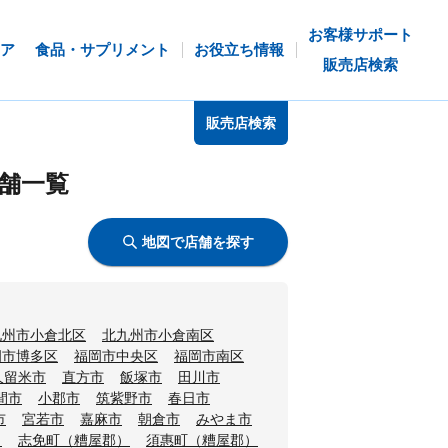
お客様サポート
ア
食品・サプリメント
お役立ち情報
販売店検索
販売店検索
舗一覧
地図で店舗を探す
九州市小倉北区
北九州市小倉南区
岡市博多区
福岡市中央区
福岡市南区
久留米市
直方市
飯塚市
田川市
間市
小郡市
筑紫野市
春日市
市
宮若市
嘉麻市
朝倉市
みやま市
）
志免町（糟屋郡）
須惠町（糟屋郡）