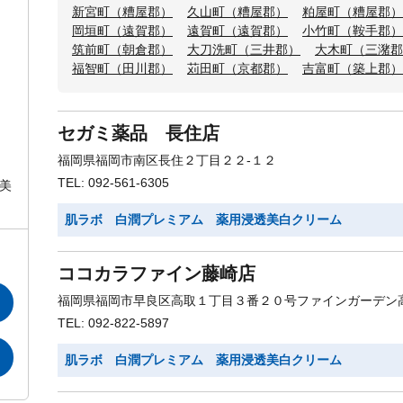
新宮町（糟屋郡）
久山町（糟屋郡）
粕屋町（糟屋郡）
岡垣町（遠賀郡）
遠賀町（遠賀郡）
小竹町（鞍手郡）
筑前町（朝倉郡）
大刀洗町（三井郡）
大木町（三潴郡
福智町（田川郡）
苅田町（京都郡）
吉富町（築上郡）
セガミ薬品 長住店
福岡県福岡市南区長住２丁目２２-１２
TEL: 092-561-6305
美
肌ラボ 白潤プレミアム 薬用浸透美白クリーム
ココカラファイン藤崎店
福岡県福岡市早良区高取１丁目３番２０号ファインガーデン
TEL: 092-822-5897
肌ラボ 白潤プレミアム 薬用浸透美白クリーム