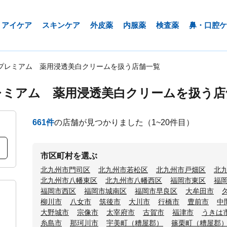
アイケア
スキンケア
外皮薬
内服薬
検査薬
鼻・口腔ケ
プレミアム 薬用浸透美白クリームを扱う店舗一覧
レミアム 薬用浸透美白クリームを扱う店
661
件
の店舗が見つかりました
（1~20件目）
市区町村を選ぶ
北九州市門司区
北九州市若松区
北九州市戸畑区
北
北九州市八幡東区
北九州市八幡西区
福岡市東区
福
福岡市西区
福岡市城南区
福岡市早良区
大牟田市
柳川市
八女市
筑後市
大川市
行橋市
豊前市
中
大野城市
宗像市
太宰府市
古賀市
福津市
うきは
糸島市
那珂川市
宇美町（糟屋郡）
篠栗町（糟屋郡